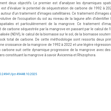
ement deux objectifs. Le premier est d’analyser les dynamiques spat
 est d’évaluer le potentiel de séquestration de carbone de 1992 à 2
autour d’un traitement d’images satellitaires. Ce traitement d’images 
olutive de l’occupation du sol au niveau de la lagune afin d’identifie
 spatiales et particulièrement de la mangrove. Ce traitement d’im
té de carbone séquestrée par la mangrove en passant par le calcul de l’
lisée (NDVI), le calcul de la biomasse sur le sol, de la biomasse souter
ck total de carbone. De cette méthodologie sont ressortis deux prin
’une croissance de la mangrove de 1992 à 2022 et une légère régression
u carbone suit cette dynamique progressive de la mangrove avec des d
ers constituant la mangrove à savoir Avicennia et Rhizophora.
10.24941/ijcr.49448.10.2025