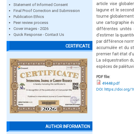
article vise global
Statement of Informed Consent
lagune et le second
Final Proof Correction and Submission
tourne globalement 
Publication Ethics
une cartographie év
Peer review process
Cover images - 2026
différentes unités
Quick Response - Contact Us
d’estimer la quanti
par différence norma
CERTIFICATE
accumulée et du sto
premier fait état d
La séquestration d
espèces de palétuvi
PDF file:
49448.pdf
DOI: https://doi.org/
AUTHOR INFORMATION