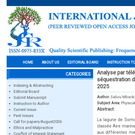
HOME
ABOUT US
EDITORIAL BOARD
INSTRUCTION T
Analyse par tél
CATEGORIES
séquestration d
Indexing & Abstracting
2025
Editorial Board
Author:
Saliou Mback
Submit Manuscript
Subject Area:
Physica
Instruction to Author
Abstract:
Current Issue
Past Issues
La lagune de Somo
Call for papers/August2026
classée Aire marin
Ethics and Malpractice
aux différentes me
Conflict of Interest Statement