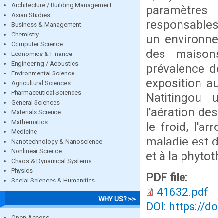
Architecture / Building Management
paramètres 
Asian Studies
responsables
Business & Management
Chemistry
un environne
Computer Science
des maison
Economics & Finance
Engineering / Acoustics
prévalence d
Environmental Science
exposition a
Agricultural Sciences
Pharmaceutical Sciences
Natitingou 
General Sciences
l'aération de
Materials Science
Mathematics
le froid, l'a
Medicine
maladie est d
Nanotechnology & Nanoscience
Nonlinear Science
et à la phytot
Chaos & Dynamical Systems
Physics
PDF file:
Social Sciences & Humanities
41632.pdf
WHY US? >>
DOI: https://d
Open Access