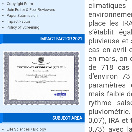
climatiques
Copyright Form
Join Editor & Peer Reviewers
environnemen
Paper Submission
place les IR
Impact Factor
Policy of Screening
s’établit ég
IMPACT FACTOR 2021
pluvieuse et
cas en avril 
en mars, on e
de 718 cas 
d’environ 73
paramètres c
mais faible d
rythme sais
pluviométrie.
SUBJECT AREA
0,07), IRA et
0,73) avec l
Life Sciences / Biology