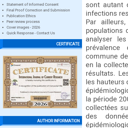
sont autant 
Statement of Informed Consent
Final Proof Correction and Submission
infections re
Publication Ethics
Par ailleurs
Peer review process
Cover images - 2026
populations 
Quick Response - Contact Us
analyser les
CERTIFICATE
prévalence 
commune de N
en la collect
résultats. L
les hauteurs 
épidémiologi
la période 2
collectées s
des donné
AUTHOR INFORMATION
épidémiolog