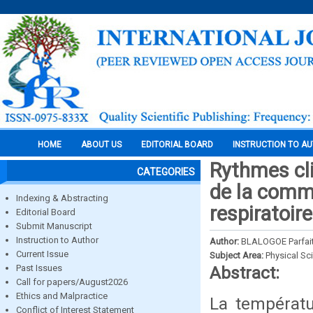
HOME
ABOUT US
EDITORIAL BOARD
INSTRUCTION TO A
Rythmes cli
CATEGORIES
de la commu
Indexing & Abstracting
respiratoire
Editorial Board
Submit Manuscript
Instruction to Author
Author:
BLALOGOE Parfai
Current Issue
Subject Area:
Physical Sc
Past Issues
Abstract:
Call for papers/August2026
Ethics and Malpractice
La températur
Conflict of Interest Statement