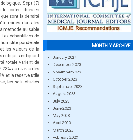
dologique. Sept (7)
 des côtés situés en
 que sont la densité
 déterminés dans les
la méthode au sable
. Les échantillons de
l’humidité pondérale
MONTHLY ARCHIVE
t les valeurs de la
 critiques indiquant
January 2024
té totale varient de
December 2023
55,23% au niveau des
November 2023
 et la réserve utile
October 2023
ve, les sols étudiés
September 2023
August 2023
July 2023
June 2023
May 2023
April 2023
March 2023
February 2023