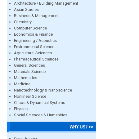
Architecture / Building Management
Asian Studies
Business & Management
Chemistry
Computer Science
Economics & Finance
Engineering / Acoustics
Environmental Science
Agricultural Sciences
Pharmaceutical Sciences
General Sciences
Materials Science
Mathematics
Medicine
Nanotechnology & Nanoscience
Nonlinear Science
Chaos & Dynamical Systems
Physics
Social Sciences & Humanities
WHY US? >>
Open Access