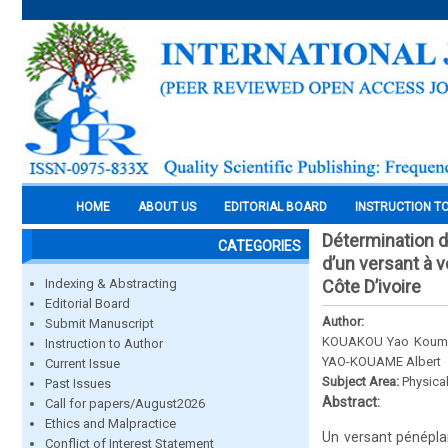
HOME
ABOUT US
EDITORIAL BOARD
INSTRUCTION T
Détermination 
CATEGORIES
d’un versant à v
Indexing & Abstracting
Côte D’ivoire
Editorial Board
Author:
Submit Manuscript
KOUAKOU Yao Kouman 
Instruction to Author
YAO-KOUAME Albert
Current Issue
Subject Area:
Physica
Past Issues
Abstract:
Call for papers/August2026
Ethics and Malpractice
Un versant pénéplan
Conflict of Interest Statement