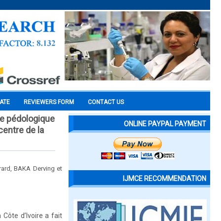
CATE
REVIEWERS FORM
CONTACT US
re pédologique
ONLINE PAYPAL PAYMENT
centre de la
ard, BAKA Derving et
IJMCE RECOMMENDATION
Côte d’Ivoire a fait