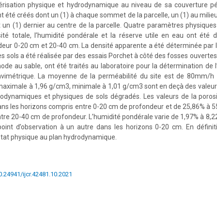
ctérisation physique et hydrodynamique au niveau de sa couverture pé
t été créés dont un (1) à chaque sommet de la parcelle, un (1) au milieu
 un (1) dernier au centre de la parcelle. Quatre paramètres physiques
ité totale, l’humidité pondérale et la réserve utile en eau ont été
deur 0-20 cm et 20-40 cm. La densité apparente a été déterminée par 
es sols a été réalisée par des essais Porchet à côté des fosses ouvertes
hode au sable, ont été traités au laboratoire pour la détermination de 
vimétrique. La moyenne de la perméabilité du site est de 80mm/h e
aximale à 1,96 g/cm3, minimale à 1,01 g/cm3 sont en deçà des valeurs
odynamiques et physiques de sols dégradés. Les valeurs de la porosi
ns les horizons compris entre 0-20 cm de profondeur et de 25,86% à 
tre 20-40 cm de profondeur. L’humidité pondérale varie de 1,97% à 8,22%
oint d’observation à un autre dans les horizons 0-20 cm. En définiti
état physique au plan hydrodynamique.
10.24941/ijcr.42481.10.2021