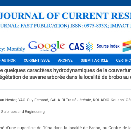
O AUTHOR
CURRENT ISSUE
ARCHIVE
SUBMIT ARTICLE
CERTIFI
de quelques caractères hydrodynamiques de la couvertu
égétation de savane arborée dans la localité de brobo au 
Nestor, YAO Guy Fernand, GALA Bi Trazié Jérémie, KOUADIO Kouassi Gér
l Sciences and Engineering
é d’une superficie de 10ha dans la localité de Brobo, au Centre de la 