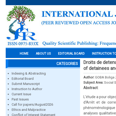
HOME
ABOUT US
EDITORIAL BOARD
INSTRUCTION T
Droits de detenu
CATEGORIES
of detainees an
Indexing & Abstracting
Author:
GOBA Boliga Z
Editorial Board
Subject Area:
Social 
Submit Manuscript
Abstract:
Instruction to Author
Current Issue
L’étude a pour objec
Past Issues
d’Arrêt et de corr
Call for papers/August2026
phénoménologique et
Ethics and Malpractice
analyses qualitativ
Conflict of Interest Statement