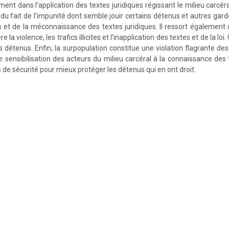
nt dans l’application des textes juridiques régissant le milieu carcéra
du fait de l’impunité dont semble jouir certains détenus et autres garde
t de la méconnaissance des textes juridiques. Il ressort également q
e la violence, les trafics illicites et l’inapplication des textes et de la loi
s détenus. Enfin, la surpopulation constitue une violation flagrante de
 sensibilisation des acteurs du milieu carcéral à la connaissance des 
s de sécurité pour mieux protéger les détenus qui en ont droit.