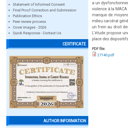
a un dysfonctionneme
Statement of Informed Consent
violence à la MACA 
Final Proof Correction and Submission
manque de moyens e
Publication Ethics
milieu carcéral génèr
Peer review process
un frein au droit de
Cover images - 2026
L’étude propose une
Quick Response - Contact Us
place des dispositif
CERTIFICATE
PDF file:
27140.pdf
AUTHOR INFORMATION