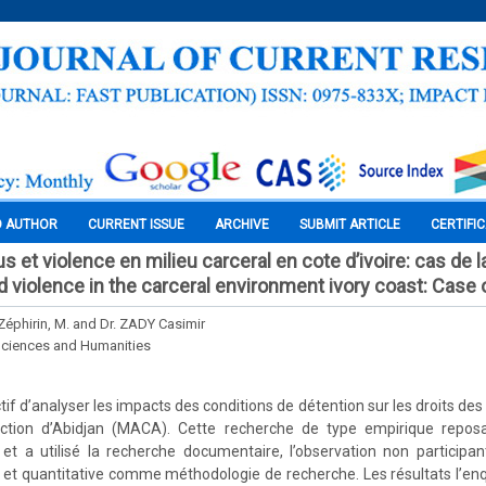
O AUTHOR
CURRENT ISSUE
ARCHIVE
SUBMIT ARTICLE
CERTIFI
s et violence en milieu carceral en cote d’ivoire: cas de 
d violence in the carceral environment ivory coast: Case
éphirin, M. and Dr. ZADY Casimir
Sciences and Humanities
tif d’analyser les impacts des conditions de détention sur les droits de
ection d’Abidjan (MACA). Cette recherche de type empirique repos
 a utilisé la recherche documentaire, l’observation non participant
e et quantitative comme méthodologie de recherche. Les résultats l’enqu