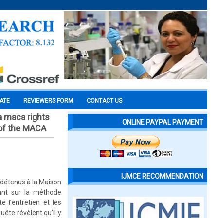
CATE
REVIEWERS FORM
CONTACT US
la maca rights
ONLINE PAYPAL PAYMENT
 of the MACA
IJMCE RECOMMENDATION
s détenus à la Maison
ant sur la méthode
e l’entretien et les
ête révèlent qu’il y