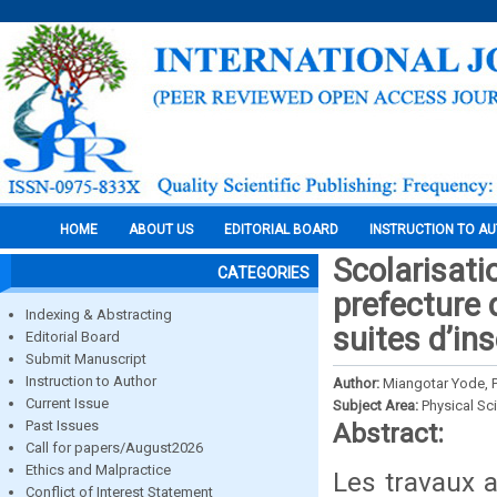
HOME
ABOUT US
EDITORIAL BOARD
INSTRUCTION TO A
Scolarisati
CATEGORIES
prefecture 
Indexing & Abstracting
suites d’in
Editorial Board
Submit Manuscript
Instruction to Author
Author:
Miangotar Yode, 
Current Issue
Subject Area:
Physical Sc
Past Issues
Abstract:
Call for papers/August2026
Ethics and Malpractice
Les travaux 
Conflict of Interest Statement