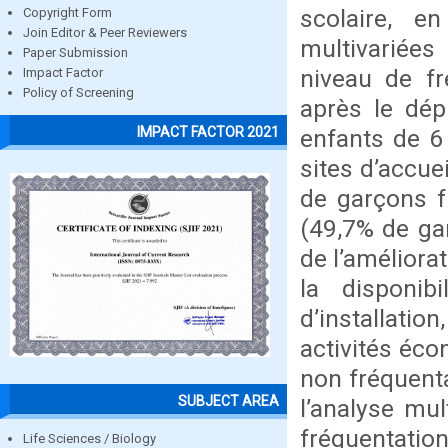
scolaire, e
Copyright Form
Join Editor & Peer Reviewers
multivariées
Paper Submission
niveau de fr
Impact Factor
Policy of Screening
après le dép
IMPACT FACTOR 2021
enfants de 6 
sites d’accuei
de garçons fr
(49,7% de gar
de l’améliora
la disponib
d’installatio
activités éco
non fréquenta
SUBJECT AREA
l’analyse mul
fréquentation 
Life Sciences / Biology