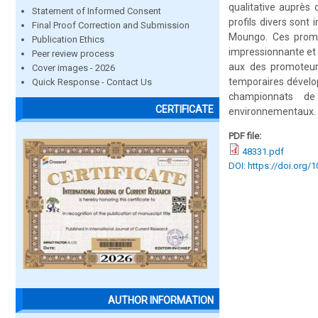
qualitative auprès
Statement of Informed Consent
profils divers son
Final Proof Correction and Submission
Moungo. Ces promot
Publication Ethics
impressionnante et 
Peer review process
aux des promoteurs
Cover images - 2026
temporaires dévelop
Quick Response - Contact Us
championnats de
CERTIFICATE
environnementaux.
PDF file:
48331.pdf
DOI: https://doi.org/
AUTHOR INFORMATION