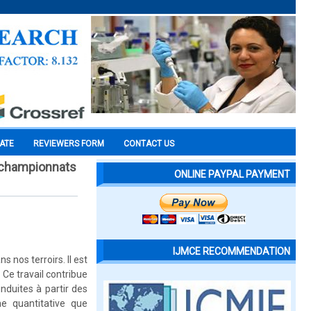
CATE
REVIEWERS FORM
CONTACT US
s championnats
ONLINE PAYPAL PAYMENT
IJMCE RECOMMENDATION
 nos terroirs. Il est
Ce travail contribue
induites à partir des
e quantitative que