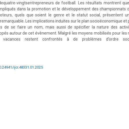
 dequatre-vingtsentrepreneurs de football. Les résultats montrent qu
t impliqués dans la promotion et le développement des championnats 
eurs, quels que soient le genre et le statut social, présentent un
remarquable. Les implications induites sur le plan socioéconomique et 
 de se faire un nom, mais aussi de spécifier la nature des activ
pés autour de cet évènement. Malgré les moyens mobilisés pour les re
 vacances restent confrontés à de problèmes d’ordre soc
10.24941/ijcr.48331.01.2025