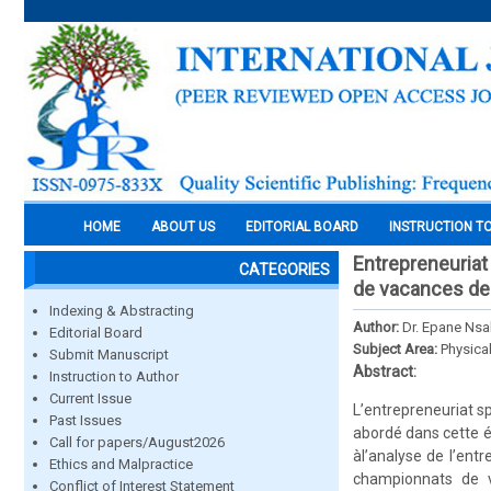
HOME
ABOUT US
EDITORIAL BOARD
INSTRUCTION T
Entrepreneuriat
CATEGORIES
de vacances de 
Indexing & Abstracting
Author:
Dr. Epane Ns
Editorial Board
Subject Area:
Physica
Submit Manuscript
Abstract:
Instruction to Author
Current Issue
L’entrepreneuriat sp
Past Issues
abordé dans cette é
Call for papers/August2026
àl’analyse de l’entr
Ethics and Malpractice
championnats de v
Conflict of Interest Statement