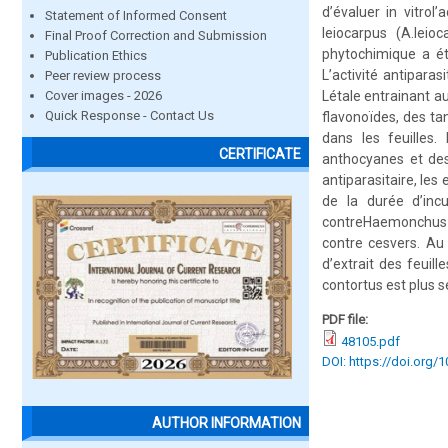
d’évaluer in vitrol
Statement of Informed Consent
leiocarpus (A.leio
Final Proof Correction and Submission
phytochimique a ét
Publication Ethics
L’activité antipara
Peer review process
Cover images - 2026
Létale entrainant a
Quick Response - Contact Us
flavonoïdes, des ta
dans les feuilles.
CERTIFICATE
anthocyanes et des
antiparasitaire, les
de la durée d’in
contreHaemonchus c
contre cesvers. Au
d’extrait des feui
contortus est plus s
PDF file:
48105.pdf
DOI: https://doi.org/
AUTHOR INFORMATION