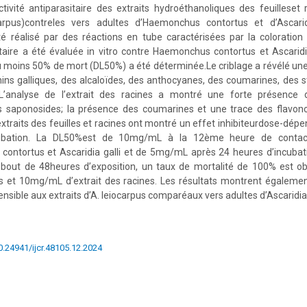
’activité antiparasitaire des extraits hydroéthanoliques des feuilleset
carpus)contreles vers adultes d’Haemonchus contortus et d’Ascaridi
é réalisé par des réactions en tube caractérisées par la coloration 
sitaire a été évaluée in vitro contre Haemonchus contortus et Ascaridia
u moins 50% de mort (DL50%) a été déterminée.Le criblage a révélé un
nins galliques, des alcaloïdes, des anthocyanes, des coumarines, des st
 L’analyse de l’extrait des racines a montré une forte présence 
 saponosides; la présence des coumarines et une trace des flavonoïd
 extraits des feuilles et racines ont montré un effet inhibiteurdose-dép
cubation. La DL50%est de 10mg/mL à la 12ème heure de contact 
ontortus et Ascaridia galli et de 5mg/mL après 24 heures d’incubati
 bout de 48heures d’exposition, un taux de mortalité de 100% est
lles et 10mg/mL d’extrait des racines. Les résultats montrent égale
ensible aux extraits d’A. leiocarpus comparéaux vers adultes d’Ascaridia 
10.24941/ijcr.48105.12.2024