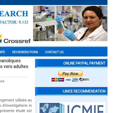
CATE
REVIEWERS FORM
CONTACT US
thanoliques
ONLINE PAYPAL PAYMENT
es vers adultes
ssa
IJMCE RECOMMENDATION
argement utilisée au
 d’investigations in
a présente étude est