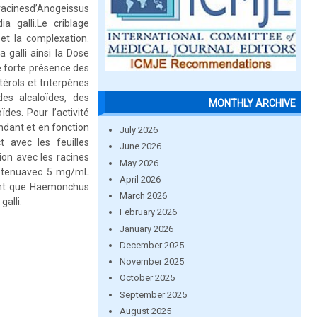
 racinesd’Anogeissus
a galli.Le criblage
et la complexation.
 galli ainsi la Dose
e forte présence des
érols et triterpènes
des alcaloïdes, des
MONTHLY ARCHIVE
es. Pour l’activité
endant et en fonction
July 2026
avec les feuilles
June 2026
on avec les racines
May 2026
 obtenuavec 5 mg/mL
April 2026
ment que Haemonchus
March 2026
galli.
February 2026
January 2026
December 2025
November 2025
October 2025
September 2025
August 2025