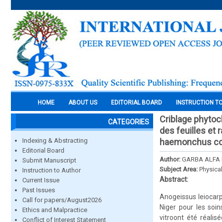
HOME
ABOUT US
EDITORIAL BOARD
INSTRUCTION T
Criblage phytoc
CATEGORIES
des feuilles et 
Indexing & Abstracting
haemonchus cont
Editorial Board
Author:
GARBA ALFA B
Submit Manuscript
Subject Area:
Physica
Instruction to Author
Abstract:
Current Issue
Past Issues
Anogeissus leiocarp
Call for papers/August2026
Niger pour les soin
Ethics and Malpractice
vitroont été réalis
Conflict of Interest Statement