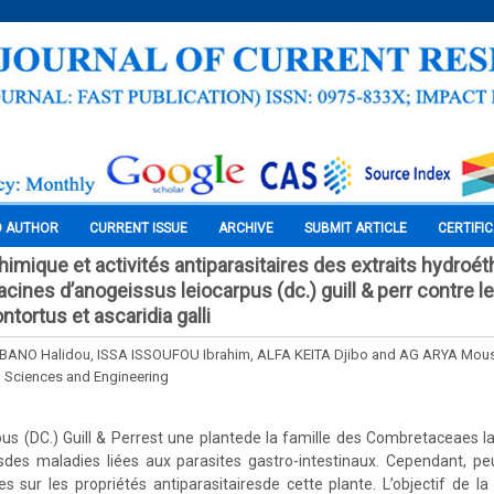
O AUTHOR
CURRENT ISSUE
ARCHIVE
SUBMIT ARTICLE
CERTIFI
himique et activités antiparasitaires des extraits hydroé
racines d’anogeissus leiocarpus (dc.) guill & perr contre l
ortus et ascaridia galli
ANO Halidou, ISSA ISSOUFOU Ibrahim, ALFA KEITA Djibo and AG ARYA Mou
l Sciences and Engineering
us (DC.) Guill & Perrest une plantede la famille des Combretaceaes l
sdes maladies liées aux parasites gastro-intestinaux. Cependant, peu
ées sur les propriétés antiparasitairesde cette plante. L’objectif de l