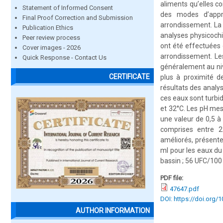
aliments qu’elles co
Statement of Informed Consent
des modes d’appr
Final Proof Correction and Submission
arrondissement. La 
Publication Ethics
analyses physicochi
Peer review process
ont été effectuées
Cover images - 2026
arrondissement. Les
Quick Response - Contact Us
généralement au ni
CERTIFICATE
plus à proximité d
résultats des analy
ces eaux sont turbi
et 32°C. Les pH mesu
une valeur de 0,5 à
comprises entre 2
améliorés, présent
ml pour les eaux du
bassin ; 56 UFC/100
PDF file:
47647.pdf
DOI: https://doi.org/
AUTHOR INFORMATION