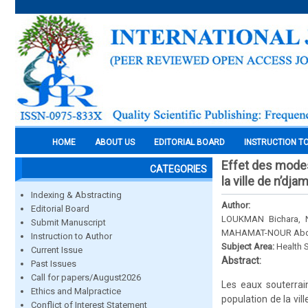
HOME
ABOUT US
EDITORIAL BOARD
INSTRUCTION T
Effet des modes
CATEGORIES
la ville de n’d
Indexing & Abstracting
Author:
Editorial Board
LOUKMAN Bichara,
Submit Manuscript
MAHAMAT-NOUR Abd
Instruction to Author
Subject Area:
Health 
Current Issue
Abstract:
Past Issues
Call for papers/August2026
Les eaux souterrai
Ethics and Malpractice
population de la vil
Conflict of Interest Statement