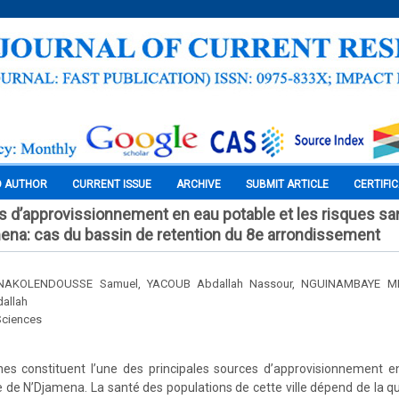
O AUTHOR
CURRENT ISSUE
ARCHIVE
SUBMIT ARTICLE
CERTIFI
 d’approvissionnement en eau potable et les risques san
jamena: cas du bassin de retention du 8e arrondissement
 NAKOLENDOUSSE Samuel, YACOUB Abdallah Nassour, NGUINAMBAYE M
allah
Sciences
nes constituent l’une des principales sources d’approvisionnement e
le de N’Djamena. La santé des populations de cette ville dépend de la qu