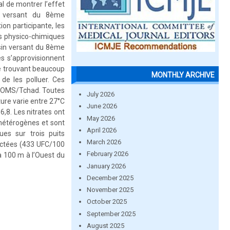
al de montrer l’effet
n versant du 8ème
on participante, les
es physico-chimiques
sin versant du 8ème
és s’approvisionnent
e trouvant beaucoup
MONTHLY ARCHIVE
de les polluer. Ces
 l’OMS/Tchad. Toutes
July 2026
ure varie entre 27°C
June 2026
6,8. Les nitrates ont
May 2026
 hétérogènes et sont
April 2026
es sur trois puits
March 2026
ectées (433 UFC/100
February 2026
à 100 m à l’Ouest du
January 2026
December 2025
November 2025
October 2025
September 2025
August 2025