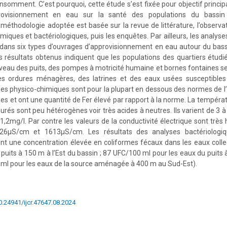
nsomment. C’est pourquoi, cette étude s’est fixée pour objectif princip
ovisionnement en eau sur la santé des populations du bassi
méthodologie adoptée est basée sur la revue de littérature, l’observati
miques et bactériologiques, puis les enquêtes. Par ailleurs, les analys
 dans six types d’ouvrages d’approvisionnement en eau autour du bas
 résultats obtenus indiquent que les populations des quartiers étudi
veau des puits, des pompes à motricité humaine et bornes fontaines s
es ordures ménagères, des latrines et des eaux usées susceptibles 
ses physico-chimiques sont pour la plupart en dessous des normes de
des et ont une quantité de Fer élevé par rapport à la norme. La températ
rés sont peu hétérogènes voir très acides à neutres. Ils varient de 3 à 
 1,2mg/l. Par contre les valeurs de la conductivité électrique sont très
26μS/cm et 1613μS/cm. Les résultats des analyses bactériologiqu
ent une concentration élevée en coliformes fécaux dans les eaux coll
 puits à 150 m à l’Est du bassin ; 87 UFC/100 ml pour les eaux du puits 
 ml pour les eaux de la source aménagée à 400 m au Sud-Est).
10.24941/ijcr.47647.08.2024