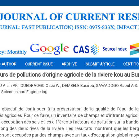
O AUTHOR
CURRENT ISSUE
ARCHIVE
SUBMIT ARTICLE
CERTIFI
rs de pollutions d’origine agricole de la riviere kou au Bu
lain P.K., OUEDRAOGO Osée W., DEMBELE Basirou, SAWADOGO Raoul A.S.
l Sciences and Engineering
objectif de contribuer à la préservation de la qualité de l’eau de la
és agricoles. Pour ce faire, un inventaire de champs et d’intrants agricol
’occupation des sols et les différents facteurs de pollution sur la band
long des deux rives de la rivière. Les résultats montrent que les berg
ière sont occupées par des champs avec un taux d’occupation global moy