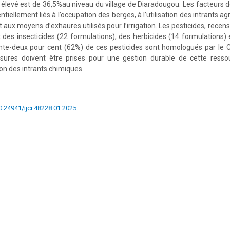
s élevé est de 36,5%au niveau du village de Diaradougou. Les facteurs d
tiellement liés à l’occupation des berges, à l’utilisation des intrants agr
t aux moyens d’exhaures utilisés pour l’irrigation. Les pesticides, rece
t des insecticides (22 formulations), des herbicides (14 formulations) 
ante-deux pour cent (62%) de ces pesticides sont homologués par le 
sures doivent être prises pour une gestion durable de cette ress
tion des intrants chimiques.
10.24941/ijcr.48228.01.2025