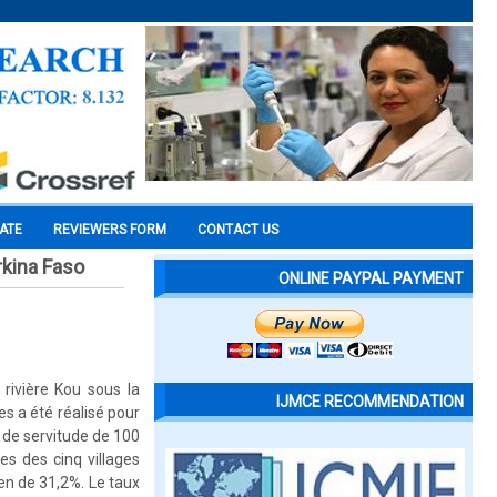
CATE
REVIEWERS FORM
CONTACT US
rkina Faso
ONLINE PAYPAL PAYMENT
 rivière Kou sous la
IJMCE RECOMMENDATION
es a été réalisé pour
e de servitude de 100
es des cinq villages
en de 31,2%. Le taux