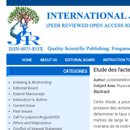
HOME
ABOUT US
EDITORIAL BOARD
INSTRUCTION T
Etude des facteu
CATEGORIES
Author:
GOMGNIMBOU A
Indexing & Abstracting
Subject Area:
Physica
Editorial Board
Abstract:
Submit Manuscript
Instruction to Author
Cette étude a pour 
Current Issue
pression des activit
Past Issues
déterminer le taux d
Call for papers/August2026
mètres de large le 
Ethics and Malpractice
riverains de la riv
Conflict of Interest Statement