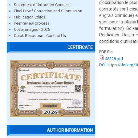
d’occupation le plu
Statement of Informed Consent
constatés sont essen
Final Proof Correction and Submission
engrais chimique) e
Publication Ethics
sont pour la plupar
Peer review process
formulation). Soix
Cover images - 2026
Pesticides. Des me
Quick Response - Contact Us
conditions d’utilisa
CERTIFICATE
PDF file:
48228.pdf
DOI: https://doi.org/
AUTHOR INFORMATION