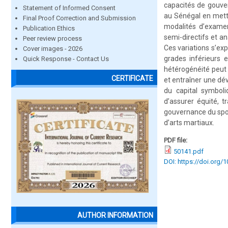
capacités de gouve
Statement of Informed Consent
au Sénégal en metta
Final Proof Correction and Submission
modalités d’examen
Publication Ethics
semi-directifs et an
Peer review process
Ces variations s’ex
Cover images - 2026
grades inférieurs 
Quick Response - Contact Us
hétérogénéité peut f
CERTIFICATE
et entraîner une dé
du capital symboliq
d’assurer équité, t
gouvernance du spor
d’arts martiaux.
PDF file:
50141.pdf
DOI: https://doi.org/
AUTHOR INFORMATION