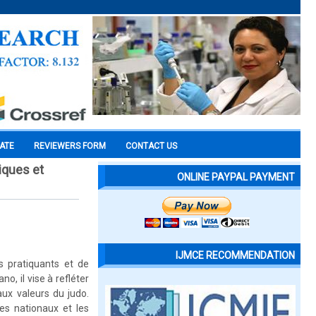
CATE
REVIEWERS FORM
CONTACT US
iques et
ONLINE PAYPAL PAYMENT
IJMCE RECOMMENDATION
s pratiquants et de
no, il vise à refléter
ux valeurs du judo.
es nationaux et les