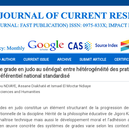
O AUTHOR
CURRENT ISSUE
ARCHIVE
SUBMIT ARTICLE
CERTIFI
 grade en judo au sénégal: entre hétérogénéité des prat
éférentiel national standardisé
u NDIAYE, Assane Diakhaté et Ismael El Moctar Ndiaye
Sciences and Humanities
es en judo constitue un élément structurant de la progression de
utionnelle de la discipline. Hérité de la philosophie éducative de Jigoro Ka
aîtrise technique mais aussi le développement moral et l’adhésion a
 en œuvre concrète des systèmes de grades varie selon les context