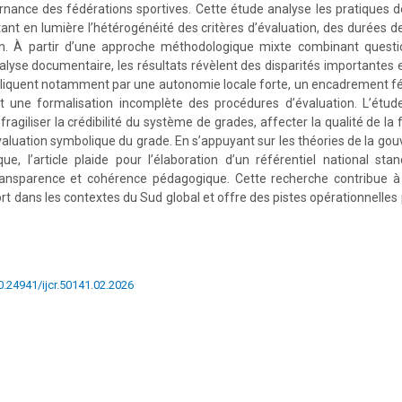
rnance des fédérations sportives. Cette étude analyse les pratiques 
nt en lumière l’hétérogénéité des critères d’évaluation, des durées d
. À partir d’une approche méthodologique mixte combinant questio
alyse documentaire, les résultats révèlent des disparités importantes e
pliquent notamment par une autonomie locale forte, un encadrement féd
et une formalisation incomplète des procédures d’évaluation. L’étu
ragiliser la crédibilité du système de grades, affecter la qualité de l
valuation symbolique du grade. En s’appuyant sur les théories de la gou
ue, l’article plaide pour l’élaboration d’un référentiel national st
ransparence et cohérence pédagogique. Cette recherche contribue à l
t dans les contextes du Sud global et offre des pistes opérationnelles 
10.24941/ijcr.50141.02.2026