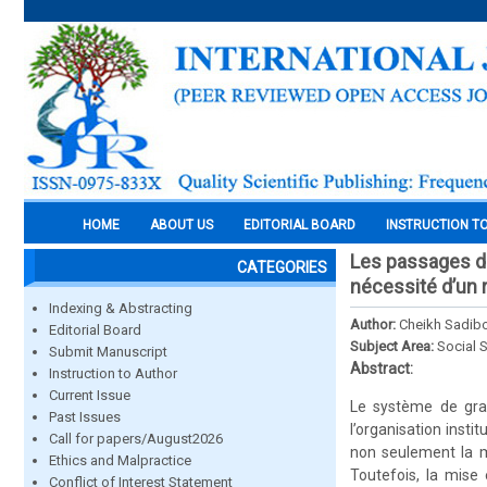
HOME
ABOUT US
EDITORIAL BOARD
INSTRUCTION T
Les passages de
CATEGORIES
nécessité d’un r
Indexing & Abstracting
Author:
Cheikh Sadibo
Editorial Board
Subject Area:
Social 
Submit Manuscript
Abstract:
Instruction to Author
Current Issue
Le système de grad
Past Issues
l’organisation instit
Call for papers/August2026
non seulement la m
Ethics and Malpractice
Toutefois, la mise
Conflict of Interest Statement